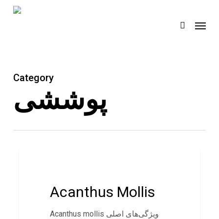
Skip
Menu
to
search
main
content
Category
پوششی
پوششی
Acanthus Mollis
Acanthus mollis ویژگی‌های اصلی