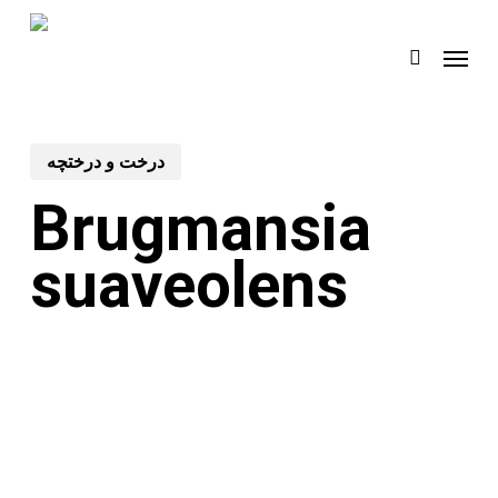
Skip
Menu
to
search
main
content
درخت و درختچه
Brugmansia
suaveolens