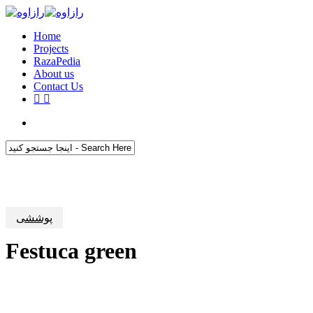
Skip
to
search
Menu
main
Home
content
Projects
RazaPedia
About us
Contact Us
instagram
whatsapp
search
Close
Search
پوششی
Festuca green