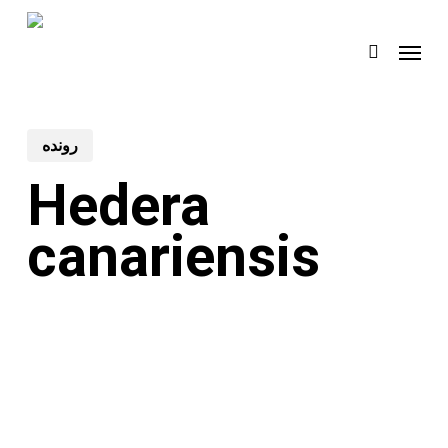
Skip
Menu
to
search
main
content
رونده
Hedera
canariensis